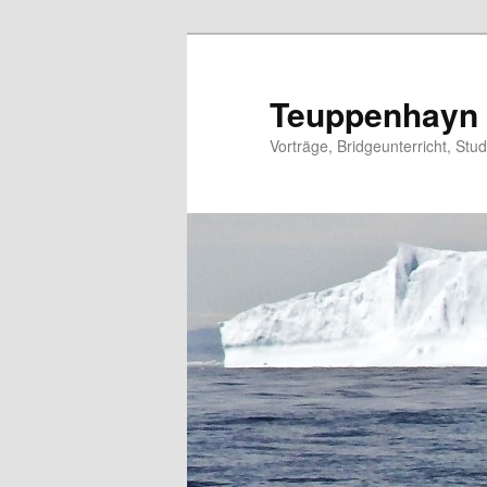
Zum
primären
Inhalt
Teuppenhayn
springen
Vorträge, Bridgeunterricht, Stu