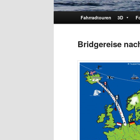
Hauptmenü
Fahrradtouren
3D
F
Bridgereise nac