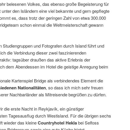
sehr belesenen Volkes, das ebenso große Begeisterung für
t unter den Isländern eine viel bekannte und gern gepflegte
kommt es, dass trotz der geringen Zahl von etwa 300.000
Bridgeteam schon einmal die Weltmeisterschaft gewann
en Studiengruppen und Fotografen durch Island führt und
te ich die Verbindung dieser zwei faszinierenden
raktiv: tagsüber draußen das aktive Erlebnis der
ch dem Abendessen im Hotel die geistige Anregung beim
ionale Kartenspiel Bridge als verbindendes Element die
edenen Nationalitäten
, so dass ich mich sehr freuen
erer Nachbarländer als Mitreisende begrüßen zu dürfen.
r die erste Nacht in Reykjavík, ein günstiger
ten Tagesausflug durch Westisland. Für die übrigen sechs
ft wieder das kleine
Countryhotel Hekla
bei Selfoss
nen Bridgeraum sowie eine gute Küche bietet.