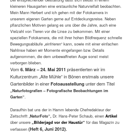
kleineren Hausgarten eine erstaunliche Naturvielfalt beobachten.
Mein Mann Herbert und ich gehen mit der Fotokamera in
unserem eigenen Garten gerne auf Entdeckungsreise. Neben
pflanzlichen Motiven gelang es uns über die Jahre, auch eine
Vielzahl von Tieren vor die Linse zu bekommen. Mit einer
speziellen Fotokamera, die mit ihrer hohen Bildfrequenz schnelle
Bewegungsabläufe „einfrieren“ kann, sowie mit einer einfachen
Nahlinse haben wir Momente eingefangen bzw. Details
aufgenommen, die dem unbewaffneten Auge sonst meist
verborgen blieben.
Vom 
6. März – 24. Mai 2011
 präsentierten wir im 
Kulturzentrum „Alte Mühle“ in Bönen erstmals unsere 
Gartenbilder in einer 
Fotoausstellung
 unter dem Titel 
„Naturfotografien – Fotografische Beobachtungen im
Garten“
.
Daraufhin bat uns der in Hamm lebende Chefredakteur der
Zeitschrift „
NaturFoto“,
Dr. Hans-Peter Schaub, einen
Artikel
über unsere
„Bilderjagd vor der Haustür“
für das Magazin zu
(Heft 6, Juni 2012)
verfassen
.