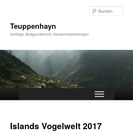
Zum
primären
Such
Inhalt
springen
Teuppenhayn
Vorträge, Bridgeunterricht, Studienreiseleitungen
Hauptmenü
Islands Vogelwelt 2017