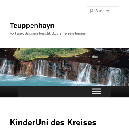
Zum
primären
Such
Inhalt
springen
Teuppenhayn
Vorträge, Bridgeunterricht, Studienreiseleitungen
Hauptmenü
KinderUni des Kreises