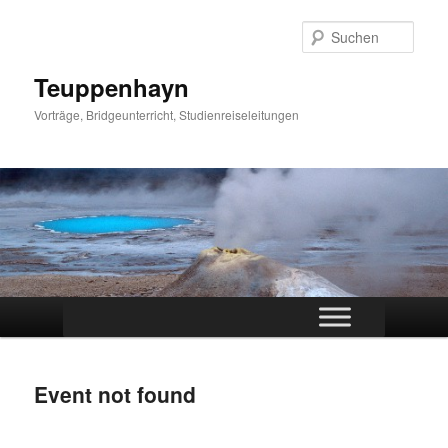
Zum
primären
Such
Inhalt
springen
Teuppenhayn
Vorträge, Bridgeunterricht, Studienreiseleitungen
Hauptmenü
Event not found