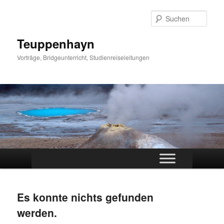
Zum
Zum
primären
sekundären
Such
Inhalt
Inhalt
springen
springen
Teuppenhayn
Vorträge, Bridgeunterricht, Studienreiseleitungen
Hauptmenü
Es konnte nichts gefunden
werden.