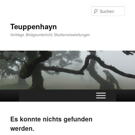
Zum
Zum
primären
sekundären
Such
Inhalt
Inhalt
springen
springen
Teuppenhayn
Vorträge, Bridgeunterricht, Studienreiseleitungen
Hauptmenü
Es konnte nichts gefunden
werden.